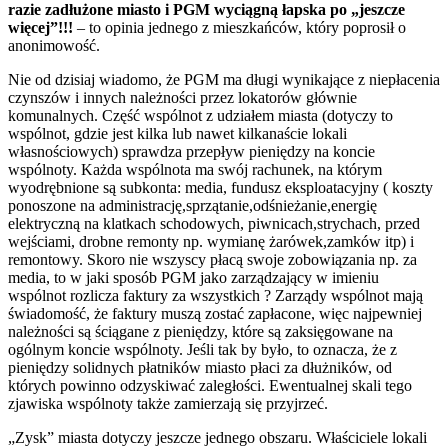
razie zadłużone miasto i PGM wyciągną
łapska po „jeszcze
więcej”!!!
– to opinia jednego z mieszkańców, który poprosił o
anonimowość.
Nie od dzisiaj wiadomo, że PGM ma długi wynikające z niepłacenia
czynszów i innych należności przez lokatorów głównie
komunalnych. Część wspólnot z udziałem miasta (dotyczy to
wspólnot, gdzie jest kilka lub nawet kilkanaście lokali
własnościowych) sprawdza przepływ pieniędzy na koncie
wspólnoty. Każda wspólnota ma swój rachunek, na którym
wyodrębnione są subkonta: media, fundusz eksploatacyjny ( koszty
ponoszone na administrację,sprzątanie,odśnieżanie,energię
elektryczną na klatkach schodowych, piwnicach,strychach, przed
wejściami, drobne remonty np. wymianę żarówek,zamków itp) i
remontowy. Skoro nie wszyscy płacą swoje zobowiązania np. za
media, to w jaki sposób PGM jako zarządzający w imieniu
wspólnot rozlicza faktury za wszystkich ? Zarządy wspólnot mają
świadomość, że faktury muszą zostać zapłacone, więc najpewniej
należności są ściągane z pieniędzy, które są zaksięgowane na
ogólnym koncie wspólnoty. Jeśli tak by było, to oznacza, że z
pieniędzy solidnych płatników miasto płaci za dłużników, od
których powinno odzyskiwać zaległości. Ewentualnej skali tego
zjawiska wspólnoty także zamierzają się przyjrzeć.
„Zysk” miasta dotyczy jeszcze jednego obszaru. Właściciele lokali