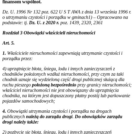
finansom wspólnot.
Dz. U. 1996 Nr 132 poz. 622 U S T AWA z dnia 13 września 1996 r.
o utrzymaniu czystości i porządku w gminach1) – Opracowano na
podstawie: tj.
Dz. U. z 2020 r.
poz. 1439, 2320, 2361
Rozdział 3 Obowiązki właścicieli nieruchomości
Art. 5.
1.
Właściciele nieruchomości zapewniają utrzymanie czystości i
porządku przez:
4) uprzątnięcie błota, śniegu, lodu i innych zanieczyszczeń z
chodników położonych wzdłuż nieruchomości, przy czym za taki
chodnik uznaje się wydzieloną część drogi publicznej służącą dla
ruchu pieszego
położoną bezpośrednio
przy granicy nieruchomości;
właściciel nieruchomości nie jest obowiązany do uprzątnięcia
chodnika, na którym jest dopuszczony płatny postój lub parkowanie
pojazdów samochodowych;
4.
Obowiązki utrzymania czystości i porządku na drogach
publicznych
należą do zarządu drogi
.
Do obowiązków zarządu
drogi należy także:
2) pozbycie się błota, śniegu, lodu i innych zanieczyszczeń