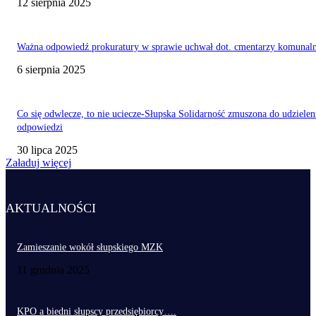
12 sierpnia 2025
Ważna odpowiedź prokuratury w sprawie uchwał dot. cmentarzy komunal
6 sierpnia 2025
Co się odwlecze, to nie uciecze-Słupska Solidarność zmuszona do udzielen
odpowiedzi
30 lipca 2025
Załaduj więcej
AKTUALNOŚCI
Zamieszanie wokół słupskiego MZK
11 grudnia 2025
KPO a biedni słupscy przedsiębiorcy….