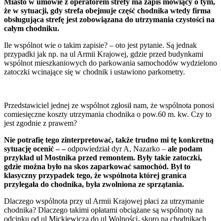
Miasto w umowie z operatorem strefy ma zapis mówiący o tym,
że w sytuacji, gdy strefa obejmuje część chodnika wtedy firma
obsługująca strefę jest zobowiązana do utrzymania czystości na
całym chodniku.
Ile wspólnot wie o takim zapisie? – oto jest pytanie. Są jednak
przypadki jak np. na ul Armii Krajowej, gdzie przed budynkami
wspólnot mieszkaniowych do parkowania samochodów wydzielono
zatoczki wcinające się w chodnik i ustawiono parkometry.
Przedstawiciel jednej ze wspólnot zgłosił nam, że wspólnota ponosi
comiesięczne koszty utrzymania chodnika o pow.60 m. kw. Czy to
jest zgodnie z prawem?
Nie potrafię tego zinterpretować, także trudno mi tę konkretną
sytuację ocenić – –
odpowiedział dyr A, Nazarko –
ale podam
przykład ul Mostnika przed remontem. Były takie zatoczki,
gdzie można było na skos zaparkować samochód. Był to
klasyczny przypadek tego, że wspólnota której granica
przylegała do chodnika, była zwolniona ze sprzątania.
Dlaczego wspólnota przy ul Armii Krajowej płaci za utrzymanie
chodnika? Dlaczego takimi opłatami obciążane są wspólnoty na
odcinku od ul Mickiewicza do ul Wolności, skoro na chodnikach