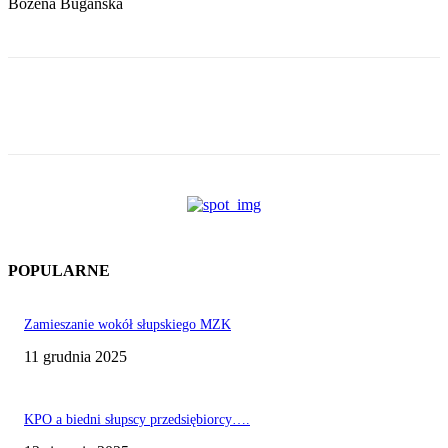
Bożena Bugańska
POPULARNE
Zamieszanie wokół słupskiego MZK
11 grudnia 2025
KPO a biedni słupscy przedsiębiorcy….