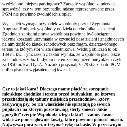
wydzielono miejsca parkingowe? Zarządy wspólnot zamierzają
sprawdzić, czy w tym przypadku miasto reprezentowane przez
PGM nie powinno zwolnić ich z opłat.
Wyjasnień wymaga przypadek wspólnoty przy ul Zygmunta
Augusta. Budynek wspólnoty oddziela od chodnika pas zieleni.
Zgodnie z zapisami prawa wspólnota powinna być obciążona
jedynie kosztami utrzymania w czystości pasa zieleni i znajdujących
na nim dojść do klatek schodowych oraz fragm. dzierżawionego
terenu na którym stoi wiata śmietnikowa. Według obliczeń to ok
189 m. kw. Tymczasem z faktur wynika, że wspólnota płaci także
za chodnik wzdłuż budynku i teren zielony przed budynkiem czyli
za 1850 m. kw. Dyr A. Nazarko przyznał, że 29 stycznia do PGM
trafiło pismo o wyjaśnienie tej kwestii.
Czy to jakaś kara? Dlaczego mamy płacić za sprzątanie
miejskiego chodnika i terenu przed budynkiem, po którym
przechadzają się tabuny miejskich przechodniów, który
zasrywają psy, bo ich właściciele nie sprzątają po swoich
pupilach i na którym pozostawiają sterty śmieci? Jakie
„pożytki” czerpie Wspólnota z tego faktu? – żadne. Jasno
widać ,że ponosi głównie koszty, które powinno ponosić miasto.
Najwyższa pora zacząć trzymać rękę na kasie. W przeciwnym