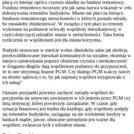
płacą co miesiąc oprócz czynszu składkę na fundusz remontowy.
Fundusz remontowy tworzony jest jak sama nazwa wskazuje w celu
dokonywania remontów budynków. Miasto nie płaci na bieżąco
funduszu remontowego nieruchomości w których posiada udziały,
bo musiałoby zbankrutować. W związku z tym płaci za remonty
wykonane na podstawie uchwały wspólnoty mieszkaniowej, w
części dotyczącej udziałów miasta w nieruchomości. Taka forma
rozliczenia ze wspólnotami jest dla miasta korzystna.
Praktyki stosowane w mieście wobec dłużników takie jak abolicja,
przekwalifikowanie mieszkań komunalnych na socjalne, eksmisja w
miejscu zamieszkania poprzez obniżenie czynszu i nieskuteczność
w ściąganiu długów dają wspólnotom podstawy do przypuszczeń,
że to one utrzymują finanse PGM. Czy dlatego PGM walczy nawet
na drodze sądowej o to, by jak najmniej wspólnot rezygnowało z
ich usług?
Opisane przypadki powinny zachęcić zarządy wspólnot do
przyjrzenia się umowom zawieranym w ich imieniu przez PGM czy
inną instytucję, której powierzyły zarządzanie. W czasie, gdy
sytuacja finansowa jest trudna dla każdego, gdy wspólnoty podjęły
się remontów budynków, zaciągając na nie wieloletnie kredyty w
bankach mądre, jawne, obracanie pieniędzmi jest ważne dla
wspólnot, zwłaszcza tych z udziałem miasta.