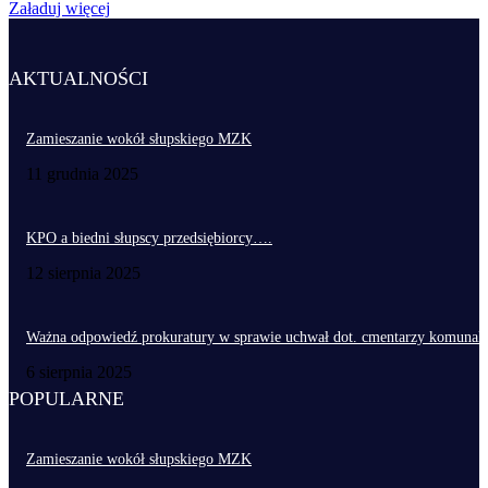
Załaduj więcej
AKTUALNOŚCI
Zamieszanie wokół słupskiego MZK
11 grudnia 2025
KPO a biedni słupscy przedsiębiorcy….
12 sierpnia 2025
Ważna odpowiedź prokuratury w sprawie uchwał dot. cmentarzy komunal
6 sierpnia 2025
POPULARNE
Zamieszanie wokół słupskiego MZK