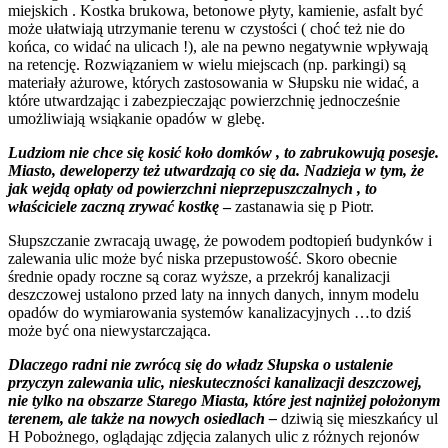
miejskich . Kostka brukowa, betonowe płyty, kamienie, asfalt być
może ułatwiają utrzymanie terenu w czystości ( choć też nie do
końca, co widać na ulicach !), ale na pewno negatywnie wpływają
na retencję. Rozwiązaniem w wielu miejscach (np. parkingi) są
materiały ażurowe, których zastosowania w Słupsku nie widać, a
które utwardzając i zabezpieczając powierzchnię jednocześnie
umożliwiają wsiąkanie opadów w glebę.
Ludziom nie chce się kosić koło domków , to zabrukowują posesje.
Miasto, deweloperzy też utwardzają co się da. Nadzieja w tym, że
jak wejdą opłaty od powierzchni nieprzepuszczalnych , to
właściciele zaczną zrywać kostkę
–
zastanawia się p Piotr.
Słupszczanie zwracają uwagę, że powodem podtopień budynków i
zalewania ulic może być niska przepustowość. Skoro obecnie
średnie opady roczne są coraz wyższe, a przekrój kanalizacji
deszczowej ustalono przed laty na innych danych, innym modelu
opadów do wymiarowania systemów kanalizacyjnych …to dziś
może być ona niewystarczająca.
Dlaczego radni nie zwrócą się do władz Słupska o ustalenie
przyczyn zalewania ulic, nieskuteczności kanalizacji deszczowej,
nie tylko na obszarze Starego Miasta, które jest najniżej położonym
terenem, ale także na nowych osiedlach –
dziwią się mieszkańcy ul
H Pobożnego, oglądając zdjęcia zalanych ulic z różnych rejonów