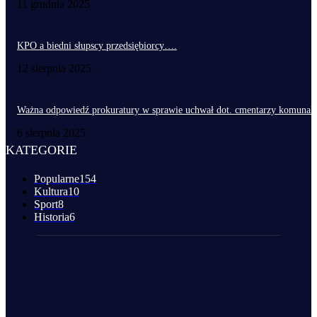
11 grudnia 2025
KPO a biedni słupscy przedsiębiorcy….
12 sierpnia 2025
Ważna odpowiedź prokuratury w sprawie uchwał dot. cmentarzy komunal
6 sierpnia 2025
KATEGORIE
Popularne
154
Kultura
10
Sport
8
Historia
6