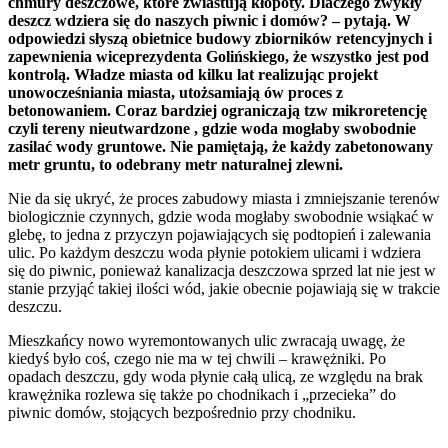
chmury deszczowe, które zwiastują kłopoty. Dlaczego zwykły
deszcz wdziera się do naszych piwnic i domów? – pytają. W
odpowiedzi słyszą obietnice budowy zbiorników retencyjnych i
zapewnienia wiceprezydenta Golińskiego, że wszystko jest pod
kontrolą. Władze miasta od kilku lat realizując projekt
unowocześniania miasta, utożsamiają ów proces z
betonowaniem. Coraz bardziej ograniczają tzw mikroretencję
czyli tereny nieutwardzone , gdzie woda mogłaby swobodnie
zasilać wody gruntowe. Nie pamiętają, że każdy zabetonowany
metr gruntu, to odebrany metr naturalnej zlewni.
Nie da się ukryć, że proces zabudowy miasta i zmniejszanie terenów
biologicznie czynnych, gdzie woda mogłaby swobodnie wsiąkać w
glebę, to jedna z przyczyn pojawiających się podtopień i zalewania
ulic. Po każdym deszczu woda płynie potokiem ulicami i wdziera
się do piwnic, ponieważ kanalizacja deszczowa sprzed lat nie jest w
stanie przyjąć takiej ilości wód, jakie obecnie pojawiają się w trakcie
deszczu.
Mieszkańcy nowo wyremontowanych ulic zwracają uwagę, że
kiedyś było coś, czego nie ma w tej chwili – krawężniki. Po
opadach deszczu, gdy woda płynie całą ulicą, ze względu na brak
krawężnika rozlewa się także po chodnikach i „przecieka” do
piwnic domów, stojących bezpośrednio przy chodniku.