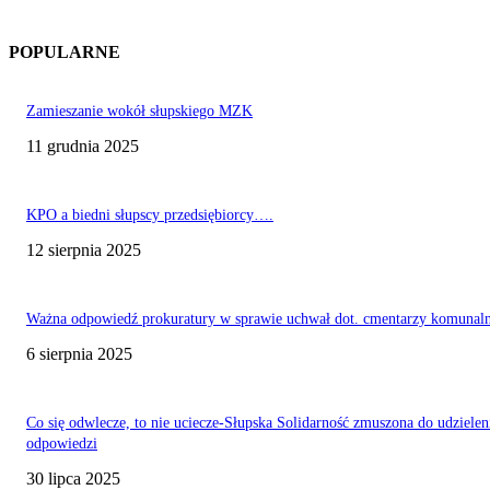
POPULARNE
Zamieszanie wokół słupskiego MZK
11 grudnia 2025
KPO a biedni słupscy przedsiębiorcy….
12 sierpnia 2025
Ważna odpowiedź prokuratury w sprawie uchwał dot. cmentarzy komunal
6 sierpnia 2025
Co się odwlecze, to nie uciecze-Słupska Solidarność zmuszona do udzielen
odpowiedzi
30 lipca 2025