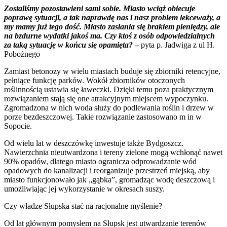
Zostaliśmy pozostawieni sami sobie. Miasto wciąż obiecuje
poprawę sytuacji, a tak naprawdę nas i nasz problem lekceważy, a
my mamy już tego dość. Miasto zasłania się brakiem pieniędzy, ale
na bzdurne wydatki jakoś ma. Czy ktoś z osób odpowiedzialnych
za taką sytuację w końcu się opamięta?
–
pyta p. Jadwiga z ul H.
Pobożnego
Zamiast betonozy w wielu miastach buduje się zbiorniki retencyjne,
pełniące funkcję parków. Wokół zbiorników otoczonych
roślinnością ustawia się ławeczki. Dzięki temu poza praktycznym
rozwiązaniem stają się one atrakcyjnym miejscem wypoczynku.
Zgromadzona w nich woda służy do podlewania roślin i drzew w
porze bezdeszczowej. Takie rozwiązanie zastosowano m in w
Sopocie.
Od wielu lat w deszczówkę inwestuje także Bydgoszcz.
Nawierzchnia nieutwardzona i tereny zielone mogą wchłonąć nawet
90% opadów, dlatego miasto ogranicza odprowadzanie wód
opadowych do kanalizacji i reorganizuje przestrzeń miejską, aby
miasto funkcjonowało jak „gąbka”, gromadząc wodę deszczową i
umożliwiając jej wykorzystanie w okresach suszy.
Czy władze Słupska stać na racjonalne myślenie?
Od lat głównym pomysłem na Słupsk jest utwardzanie terenów