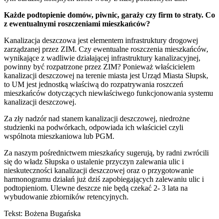
Każde podtopienie domów, piwnic, garaży czy firm to straty. Co
z ewentualnymi roszczeniami mieszkańców?
Kanalizacja deszczowa jest elementem infrastruktury drogowej
zarządzanej przez ZIM. Czy ewentualne roszczenia mieszkańców,
wynikające z wadliwie działającej infrastruktury kanalizacyjnej,
powinny być rozpatrzone przez ZIM? Ponieważ właścicielem
kanalizacji deszczowej na terenie miasta jest Urząd Miasta Słupsk,
to UM jest jednostką właściwą do rozpatrywania roszczeń
mieszkańców dotyczących niewłaściwego funkcjonowania systemu
kanalizacji deszczowej.
Za zły nadzór nad stanem kanalizacji deszczowej, niedrożne
studzienki na podwórkach, odpowiada ich właściciel czyli
wspólnota mieszkaniowa lub PGM.
Za naszym pośrednictwem mieszkańcy sugerują, by radni zwrócili
się do władz Słupska o ustalenie przyczyn zalewania ulic i
nieskuteczności kanalizacji deszczowej oraz o przygotowanie
harmonogramu działań już dziś zapobiegających zalewaniu ulic i
podtopieniom. Ulewne deszcze nie będą czekać 2- 3 lata na
wybudowanie zbiorników retencyjnych.
Tekst: Bożena Bugańska