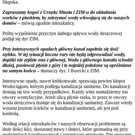
Słupska.
Zapraszamy kogoś z Urzędu Miasta i ZIM-u do układania
worków z piaskiem, by zatrzymać wodę wlewającą się do naszych
domów
–
mówią zgodnie mieszkańcy.
Próbę wyjaśnienia przyczyn słabego spływu wody deszczowej
podjął się dyr ZIM.
Przy intensywnych opadach główny kanał zapełnia się dość
szybko. W tej sytuacji boczne rury nie będą odprowadzać wody,
dopóki nie zejdzie ona z głównej. Woda z głównego kanału schodzi
dłużej, ponieważ płynie z góry i te najniżej położone są opróżniane
na samym końcu
–
tłumaczy dyr. J Borecki z ZIM.
Intensywne opady, nawet krótkotrwałe, sprawiają pewien kłopot
Wodociągom, którym podlega kanalizacja sanitarna. Do kanalizacji
dostają się tzw wody przypadkowe. Każdy właz nastudzienny ma
otwory wentylacyjne. Jeżeli ulicą płynie rzeka, to przez te otwory
woda deszczowa dostaje się do kanalizacji sanitarnej. Zawsze wtedy
wzrasta poziom ścieków w kanalizacji sanitarnej, ale jest pod
kontrolą.
Według relacji mieszkańców i naszych obserwacji problemem są
duże ilości liści, skoszonej trawy i śmieci, które gromadzą się przy
studzienkach kanalizacyjnych i ograniczają prześwity. Nie usuwane