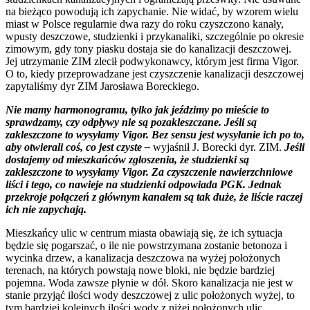
na bieżąco powodują ich zapychanie. Nie widać, by wzorem wielu
miast w Polsce regularnie dwa razy do roku czyszczono kanały,
wpusty deszczowe, studzienki i przykanaliki, szczególnie po okresie
zimowym, gdy tony piasku dostaja sie do kanalizacji deszczowej.
Jej utrzymanie ZIM zlecił podwykonawcy, którym jest firma Vigor.
O to, kiedy przeprowadzane jest czyszczenie kanalizacji deszczowej
zapytaliśmy dyr ZIM Jarosława Boreckiego.
Nie mamy harmonogramu, tylko jak jeździmy po mieście to
sprawdzamy, czy odpływy nie są pozakleszczane. Jeśli są
zakleszczone to wysyłamy Vigor. Bez sensu jest wysyłanie ich po to,
aby otwierali coś, co jest czyste –
wyjaśnił J. Borecki dyr. ZIM.
Jeśli
dostajemy od mieszkańców zgłoszenia, że studzienki są
zakleszczone to wysyłamy Vigor. Za czyszczenie nawierzchniowe
liści i tego, co nawieje na studzienki odpowiada PGK. Jednak
przekroje połączeń z głównym kanałem są tak duże, że liście raczej
ich nie zapychają.
Mieszkańcy ulic w centrum miasta obawiają się, że ich sytuacja
będzie się pogarszać, o ile nie powstrzymana zostanie betonoza i
wycinka drzew, a kanalizacja deszczowa na wyżej położonych
terenach, na których powstają nowe bloki, nie będzie bardziej
pojemna. Woda zawsze płynie w dół. Skoro kanalizacja nie jest w
stanie przyjąć ilości wody deszczowej z ulic położonych wyżej, to
tym bardziej kolejnych ilości wody z niżej położonych ulic.